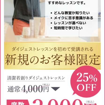
このレッスンの特徴
Say化粧教室にはじめてご来店さ
れる方・どのレッスンにするか
迷われている方はまずはこのレ
ッスンをご受講ください。基本コ
ースのいいとこ取り！全容を学べ
てすぐに実践できる、ギュギュ
っと2時間に凝縮したはじめての
方に特におすすめなレッスンで
す。