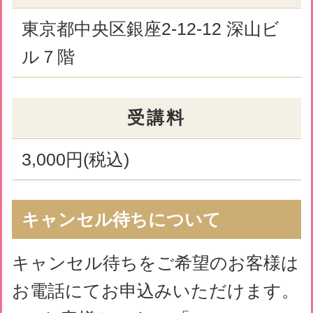
△
… 残席わずか
×
… キャンセル待ち（お電話にて受
付）
-
… 受付終了
※ アイコン表示のない枠のご予約は承っておりません。
2026年08月
前の週
次の週
9
10
11
12
13
14
15
（日）
（月）
（火）
（水）
（木）
（金）
（土）
10時
11時
12時
13時