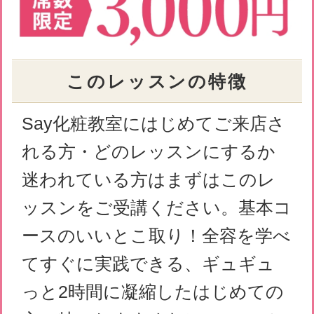
受講時間
1回2時間
定 員
4名
会 場
東京都中央区銀座2-12-12 深山ビ
ル７階
受講料
3,000円(税込)