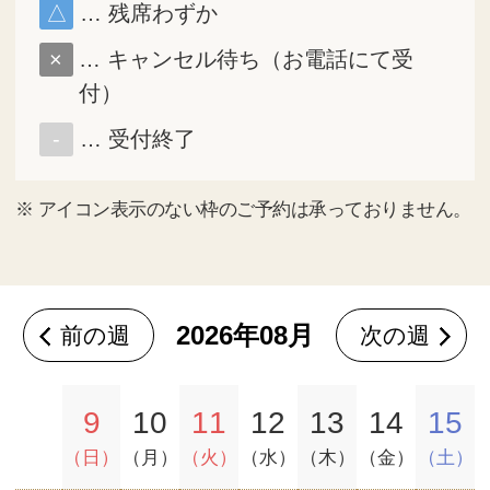
23
24
25
26
27
28
29
30
31
※
■
枠は現在予定が表示されている一週間です
※
■
枠の日が予約可能日です
9月
日
月
火
水
木
金
土
1
2
3
4
5
6
7
8
9
10
11
12
13
14
15
16
17
18
19
20
21
22
23
24
25
26
27
28
29
30
※
■
枠は現在予定が表示されている一週間です
※
■
枠の日が予約可能日です