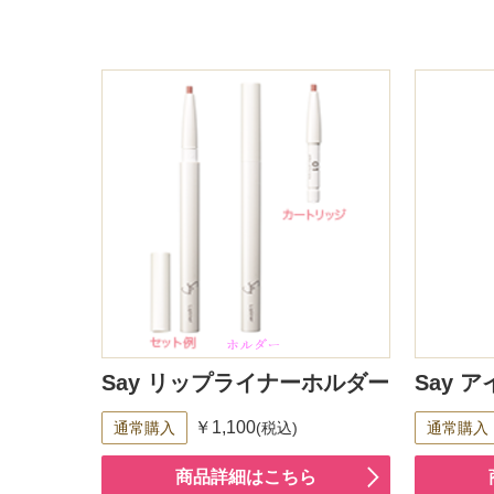
Say リップライナーホルダー
Say 
￥1,100
通常購入
(税込)
通常購入
商品詳細はこちら