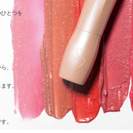
つひとつを
から、
します。
です。