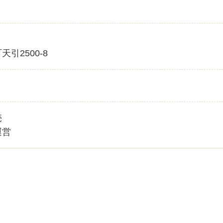
引2500-8
売
運営