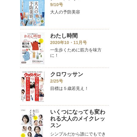
9/10号
大人の予防美容
わたし時間
2020年10・11月号
一生歩くために筋力を味方
に！
クロワッサン
2/25号
目標は５歳若見え！
いくつになっても変わ
れる大人のメイクレッ
スン
シンプルだから誰にでもでき