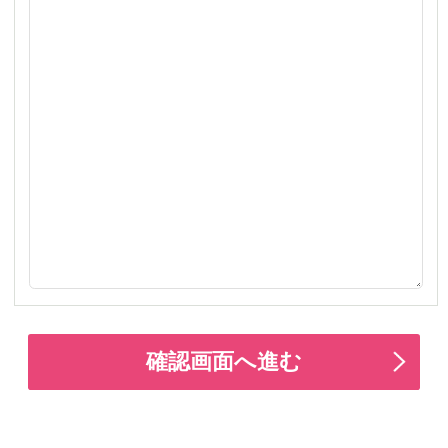
基本・特別教室のご案内
Say オンラインショップ
Sayお客様センター
受付時間 9:00～11:15/12:00～16:00（休み：日
曜・祝日）
お問い合わせはこちら
Pagetop
企業情報
ご利用ガイド
ご利用規約
特定商取引に基づく表示
個人情報保護方針
採用情報
Copyright（C）2023 shibataHD All rights reserved.