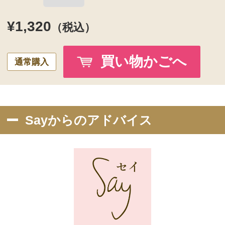
髪の色が明るい色の方には「ブラウ
ン」がおすすめです。
カタチは
「太め、短め、ストレート」
です。
ご使用方法
手順
専用のホルダーにセットしてお使いく
ださい。
付属のスクリューブラシで眉の流れを
整えた後、ホルダーの軸を 右に回し、
芯を2mm 程度出してから眉毛を1 本ず
つ 加えるように描きます。