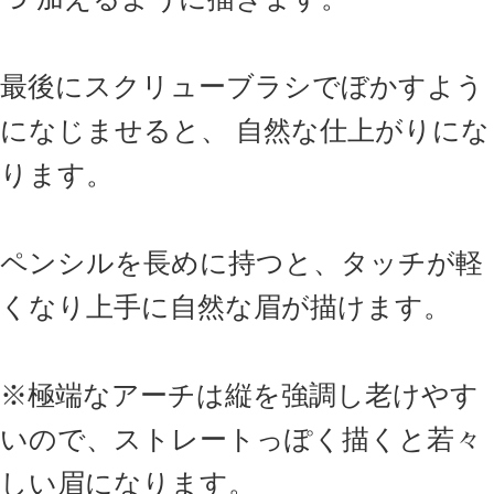
配合成分
ステアリン酸、モクロウ、水添ヒマシ油、タ
ルク、ミツロウ、ミネラルオイル、水添ヤシ
油、イソステアリン酸ソルビタン、水添パー
ム核油、水添パーム油、トコフェロール、
［＋ / －］ メチコン、酸化鉄、酸化チタン、
マイカ
商品カテゴリ
スキンケア
ベースメイク
ポイントメイク
ツール