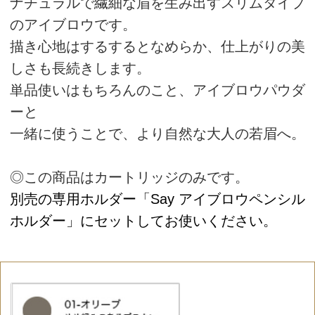
Say アイブロウペンシル
通常購入
（カートリッジ）
カラー：
商品番号：20393
個数：
¥1,320
（税込）