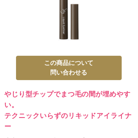
この商品について
問い合わせる
やじり型チップでまつ毛の間が埋めやす
い。
テクニックいらずのリキッドアイライナ
ー
適度なコシのある極細チップのリキッドアイラ
イナー。
先端は極細なのに、しっかりとしたコシもある
やじり型だから、テクニックがなくても思った
通りのラインに。
やや垂直にたてるようにすると小さな点が描
け、まつ毛を気にせず、まつ毛のすき間をきち
っと埋められます。
むらにつくこともなく、描きたての発色が持
続。汗や皮脂ににじみにくいのに、落としやす
さも考慮しました。
目もとがくっきりすると、顔がピンとする。顔