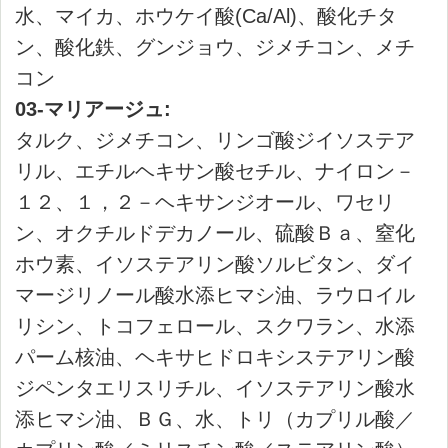
(Ca/Al)、ｼﾘｶ、水酸化Al、酸化亜鉛、酸化ｽｽﾞ
07-アクア:
タルク、オクチルドデカノール、ジフェニル
シロキシフェニルトリメチコン、リンゴ酸ジ
イソステアリル、ラウロイルリシン、ラウロ
イルグルタミン酸ジ(フィトステリル/オクチル
ドデシル)、カミツレ花エキス、ヒアルロン酸
Na、シリカ、トリ(カプリル酸/カプリン酸/ミ
リスチン酸/ステアリン酸)グリセリル、マカデ
ミアナッツ脂肪酸フィトステリル、ヘキサ(ヒ
ドロキシステアリン酸/ステアリン酸/ロジン
酸)ジペンタエリスリチル、ビサボロール、セ
バシン酸イソステアリル、トコフェロール、
ステアロイルグルタミン酸2Na、ハイドロゲン
ジメチコン、水酸化Al、エタノール、BG、
水、マイカ、ホウケイ酸(Ca/Al)、酸化チタ
ン、酸化鉄、グンジョウ、黄4、青404、ジメ
チコン、メチコン
08-ブリーズ:
タルク、オクチルドデカノール、ジフェニル