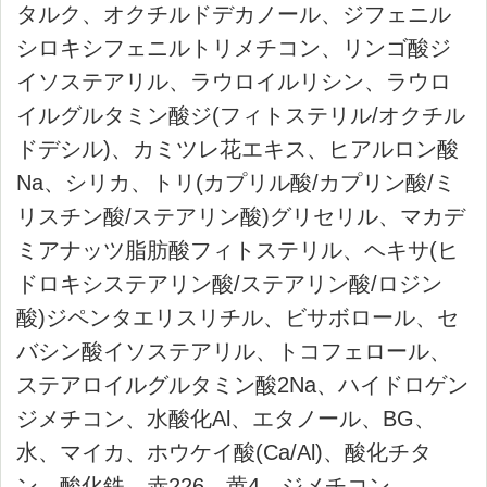
イルグルタミン酸ジ(フィトステリル/オクチル
ドデシル)、カミツレ花エキス、ヒアルロン酸
Na、シリカ、トリ(カプリル酸/カプリン酸/ミ
リスチン酸/ステアリン酸)グリセリル、マカデ
ミアナッツ脂肪酸フィトステリル、ヘキサ(ヒ
ドロキシステアリン酸/ステアリン酸/ロジン
酸)ジペンタエリスリチル、ビサボロール、セ
バシン酸イソステアリル、トコフェロール、
ステアロイルグルタミン酸2Na、ハイドロゲン
ジメチコン、水酸化Al、エタノール、BG、
水、マイカ、ホウケイ酸(Ca/Al)、酸化チタ
ン、酸化鉄、グンジョウ、コンジョウ、ジメ
チコン、メチコン
05-シャンパン:
タルク、オクチルドデカノール、ジフェニル
シロキシフェニルトリメチコン、リンゴ酸ジ
イソステアリル、ラウロイルリシン、シリ
カ、ラウロイルグルタミン酸ジ(フィトステリ
ル/オクチルドデシル)、カミツレ花エキス、ヒ
アルロン酸Na、トリ(カプリル酸/カプリン酸/