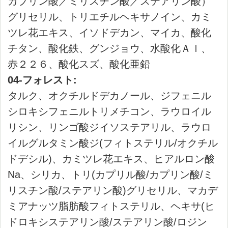
シロキシフェニルトリメチコン、リンゴ酸ジ
イソステアリル、ラウロイルリシン、ラウロ
イルグルタミン酸ジ(フィトステリル/オクチル
ドデシル)、カミツレ花エキス、ヒアルロン酸
Na、シリカ、トリ(カプリル酸/カプリン酸/ミ
リスチン酸/ステアリン酸)グリセリル、マカデ
ミアナッツ脂肪酸フィトステリル、ヘキサ(ヒ
ドロキシステアリン酸/ステアリン酸/ロジン
酸)ジペンタエリスリチル、ビサボロール、セ
バシン酸イソステアリル、トコフェロール、
ステアロイルグルタミン酸2Na、ハイドロゲン
ジメチコン、水酸化Al、エタノール、BG、
水、マイカ、ホウケイ酸(Ca/Al)、酸化チタ
ン、酸化鉄、グンジョウ、黄4、青404、ジメ
チコン、メチコン
商品カテゴリ