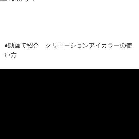
ジメチコン、水酸化Al、エタノール、BG、
水、マイカ、ホウケイ酸(Ca/Al)、酸化チタ
ン、酸化鉄、赤226、黄4、ジメチコン
02-マルーン:
タルク、オクチルドデカノール、ジフェニル
シロキシフェニルトリメチコン、ラウロイル
リシン、リンゴ酸ジイソステアリル、ラウロ
イルグルタミン酸ジ(フィトステリル/オクチル
ドデシル)、カミツレ花エキス、ヒアルロン酸
Na、トリ(カプリル酸/ カプリン酸/ミリスチン
酸/ステアリン酸)グリセリル、マカデミアナッ
ツ脂肪酸フィトステリル、ヘキサ(ヒドロキシ
ステアリン酸/ステアリン酸/ロジン酸)ジペン
タエリスリチル、シリカ、ビサボロール、セ
バシン酸イソステアリル、トコフェロール、
ステアロイルグルタミン酸2Na、ハイドロゲン
ジメチコン、水酸化Al、エタノール、BG、
水、マイカ、ホウケイ酸(Ca/Al)、酸化チタ
ン、酸化鉄、グンジョウ、ジメチコン、メチ
コン