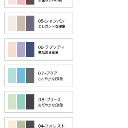
Say クリエーションアイ
通常購入
カラー
カラー：
商品番号：21024
個数：
¥3,850
（税込）
買い物かごへ
通常購入
ご使用方法
手順