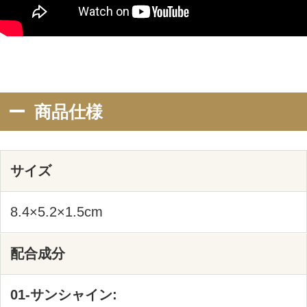
03-マリアージュ:
タルク、ジメチコン、リンゴ酸ジイソステア
リル、エチルヘキサン酸セチル、ナイロン－
１２、１，２－ヘキサンジオール、ワセリ
ン、オクチルドデカノール、硫酸Ｂａ、窒化
ホウ素、イソステアリン酸ソルビタン、ダイ
マージリノール酸水添ヒマシ油、ラウロイル
リシン、トコフェロール、スクワラン、水添
パーム核油、ヘキサヒドロキシステアリン酸
ジペンタエリスリチル、イソステアリン酸水
添ヒマシ油、ＢＧ、水、トリ（カプリル酸／
カプリン酸／ミリスチン酸／ステアリン酸）
グリセリル、トリエチルヘキサノイン、カミ
ツレ花エキス、イソドデカン、マイカ、酸化
チタン、酸化鉄、グンジョウ、水酸化Ａｌ、
赤２２６、酸化スズ、酸化亜鉛
04-フォレスト:
タルク、オクチルドデカノール、ジフェニル
シロキシフェニルトリメチコン、ラウロイル
リシン、リンゴ酸ジイソステアリル、ラウロ