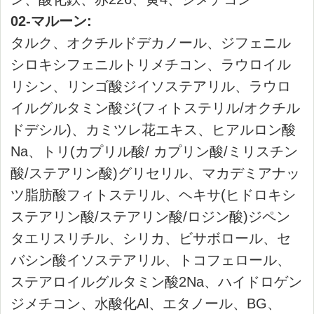
ミリスチン酸/ステアリン酸)グリセリル、マカ
デミアナッツ脂肪酸フィトステリル、ヘキサ
(ヒドロキシステアリン酸/ステアリン酸/ロジ
ン酸)ジペンタエリスリチル、ビサボロール、
セバシン酸イソステアリル、トコフェロー
ル、ステアロイルグルタミン酸2Na、ハイドロ
ゲンジメチコン、水酸化Al、エタノール、
BG、水、マイカ、ホウケイ酸(Ca/Al)、酸化チ
タン、酸化鉄、グンジョウ、ジメチコン、メ
チコン
06-ラプソディ:
ﾀﾙｸ、ｼﾞﾒﾁｺﾝ、ﾘﾝｺﾞ酸ｼﾞｲｿｽﾃｱﾘﾙ、ｴﾁﾙﾍｷｻﾝ酸ｾﾁ
ﾙ、ﾅｲﾛﾝ-12、1,2-ﾍｷｻﾝｼﾞｵｰﾙ、ﾜｾﾘﾝ、ﾗｳﾛｲﾙﾘｼ
ﾝ、ｵｸﾁﾙﾄﾞﾃﾞｶﾉｰﾙ、窒化ﾎｳ素、硫酸Ba、ｲｿｽﾃｱﾘ
ﾝ酸ｿﾙﾋﾞﾀﾝ、ﾀﾞｲﾏｰｼﾞﾘﾉｰﾙ酸水添ﾋﾏｼ油、ﾄｺﾌｪﾛｰ
ﾙ、ｽｸﾜﾗﾝ、水添ﾊﾟｰﾑ核油、ﾍｷｻﾋﾄﾞﾛｷｼｽﾃｱﾘﾝ酸
ｼﾞﾍﾟﾝﾀｴﾘｽﾘﾁﾙ、ｲｿｽﾃｱﾘﾝ酸水添ﾋﾏｼ油、BG、
水、ﾄﾘ(ｶﾌﾟﾘﾙ酸/ｶﾌﾟﾘﾝ酸/ﾐﾘｽﾁﾝ酸/ｽﾃｱﾘﾝ酸)ｸﾞﾘｾ
ﾘﾙ、ﾄﾘｴﾁﾙﾍｷｻﾉｲﾝ、ｶﾐﾂﾚ花ｴｷｽ、ｲｿﾄﾞﾃﾞｶﾝ（ｷｬﾘ
ｰｵｰﾊﾞｰ成分）、ﾏｲｶ、合成金雲母、酸化ﾁﾀﾝ、
酸化鉄、赤226、ｸﾞﾝｼﾞｮｳ、ｺﾝｼﾞｮｳ、ﾎｳｹｲ酸